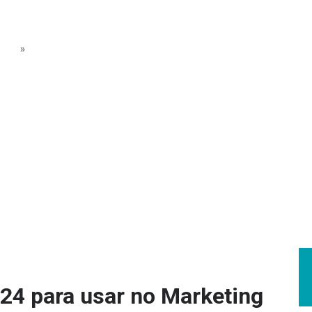
MARKETING MÉDIC
»
CALENDÁRIO ANUAL DE 2024 PARA USAR NO MARKETING 
024 para usar no Marketing