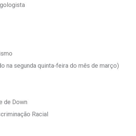
ngologista
rismo
do na segunda quinta-feira do mês de março)
me de Down
scriminação Racial