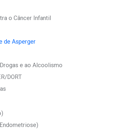
ra o Câncer Infantil
e de Asperger
 Drogas e ao Alcoolismo
LER/DORT
ras
o)
 Endometriose)